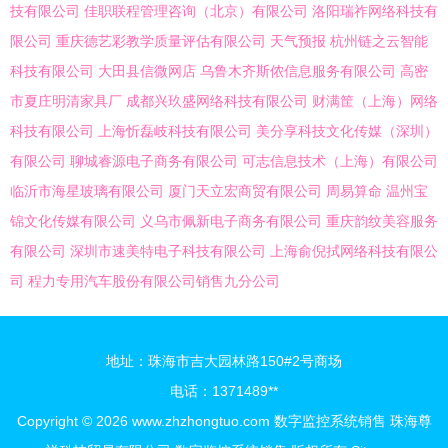
技有限公司
佳职联程管理咨询（北京）有限公司
洛阳瑞祚网络科技有
限公司
重庆德艺彩教学质量评估有限公司
天气预报
杭州链之云智能
科技有限公司
大田县信微网店
乌鲁木齐斯侬信息服务有限公司
高密
市夏庄明清家具厂
成都兴玖盛网络科技有限公司
财满筐（上海）网络
科技有限公司
上海忻磊岐科技有限公司
美分享科技文化传媒（深圳）
有限公司
聊城睿源电子商务有限公司
可志信息技术（上海）有限公司
临沂市海星玻璃有限公司
厦门天立宏商贸有限公司
周易算命
温州宝
锦文化传媒有限公司
义乌市佩新电子商务有限公司
重庆韵纹美容服务
有限公司
深圳市速美特电子科技有限公司
上海俞倪拭网络科技有限公
司
程力专用汽车股份有限公司销售九分公司
地址：珠海市吉大园林路150#2号商场
电话：1371489**
Copyright © 2026
www.zhzhongtuo.com
数字监控系统销售
珠海尊