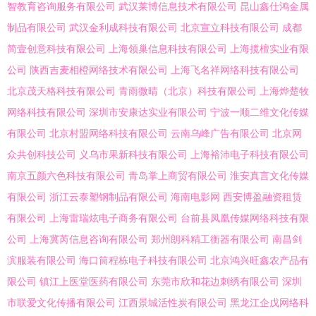
智教育咨询服务有限公司
武汉莱博信息技术有限公司
昆山鑫仕鸿金属
制品有限公司
武汉金利成科技有限公司
北京宣立科技有限公司
成都
简壹创意科技有限公司
上海领巢信息科技有限公司
上海揽檀实业有限
公司
陕西吉麦相橙网络技术有限公司
上海飞名祥网络科技有限公司
北京茂天格科技有限公司
青雨微晴（北京）科技有限公司
上海烨楚牧
网络科技有限公司
深圳市安康达实业有限公司
宁波一顺二维文化传媒
有限公司
北京村盟网络科技有限公司
云南乌峰广告有限公司
北京网
众共创科技公司
义乌市果新科技有限公司
上海裕沛电子科技有限公司
南京五颜六色科技有限公司
青岛掌上商贸有限公司
淮安真言文化传媒
有限公司
浙江云泰塑钢制品有限公司
海南电影网
西安博盈融资租赁
有限公司
上海雷瑞炫电子商务有限公司
台前县凤凰传媒网络科技有限
公司
上海冀芮信息咨询有限公司
郑州朗科精工衡器有限公司
南昌剑
滨服装有限公司
海口筒程栋电子科技有限公司
北京鸿兴旺鑫农产品有
限公司
镇江上医堂医药有限公司
东莞市欣和花边刺绣有限公司
深圳
市联爱文化传播有限公司
江西景城活性炭有限公司
黑龙江企戊网络科