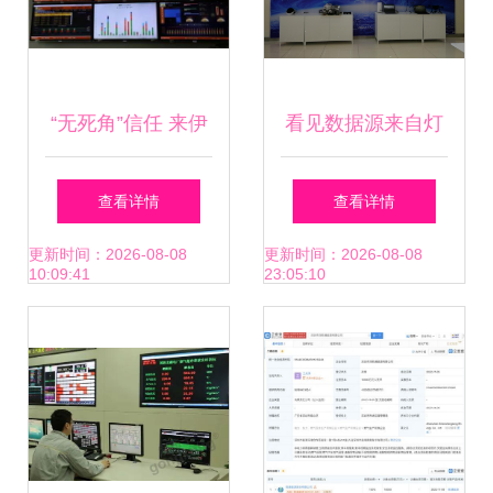
“无死角”信任 来伊
看见数据源来自灯
份透明供应链的价
节启见后的觉察
查看详情
查看详情
值与挑战
VR监控手安全细帧
更新时间：2026-08-08
更新时间：2026-08-08
10:09:41
23:05:10
人思扩力共升交付
一场润的运维实录
篇出**